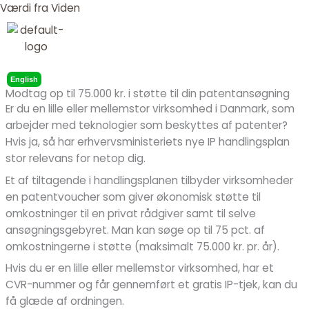
Gå
Værdi fra Viden
til
indholdet
Menu
English
Modtag op til 75.000 kr. i støtte til din patentansøgning
Er du en lille eller mellemstor virksomhed i Danmark, som
arbejder med teknologier som beskyttes af patenter?
Hvis ja, så har erhvervsministeriets nye IP handlingsplan
stor relevans for netop dig.
Et af tiltagende i handlingsplanen tilbyder virksomheder
en patentvoucher som giver økonomisk støtte til
omkostninger til en privat rådgiver samt til selve
ansøgningsgebyret. Man kan søge op til 75 pct. af
omkostningerne i støtte (maksimalt 75.000 kr. pr. år).
Hvis du er en lille eller mellemstor virksomhed, har et
CVR-nummer og får gennemført et gratis IP-tjek, kan du
få glæde af ordningen.